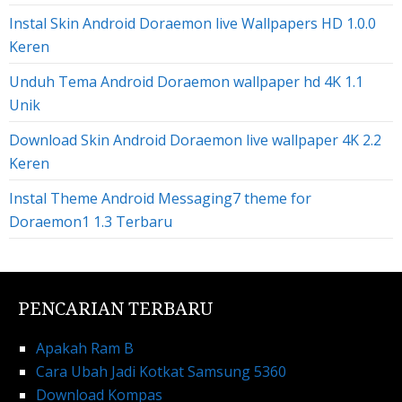
Instal Skin Android Doraemon live Wallpapers HD 1.0.0
Keren
Unduh Tema Android Doraemon wallpaper hd 4K 1.1
Unik
Download Skin Android Doraemon live wallpaper 4K 2.2
Keren
Instal Theme Android Messaging7 theme for
Doraemon1 1.3 Terbaru
PENCARIAN TERBARU
Apakah Ram B
Cara Ubah Jadi Kotkat Samsung 5360
Download Kompas