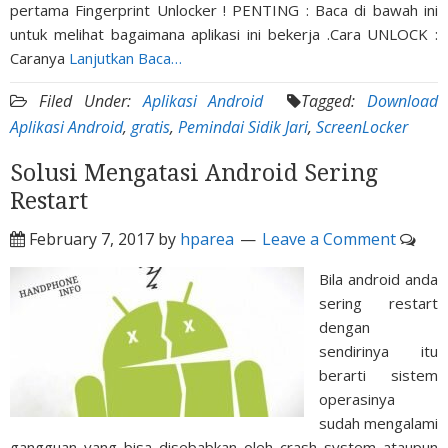
pertama Fingerprint Unlocker ! PENTING : Baca di bawah ini
untuk melihat bagaimana aplikasi ini bekerja .Cara UNLOCK :
Caranya
Lanjutkan Baca…
Filed Under:
Aplikasi Android
Tagged:
Download
Aplikasi Android
,
gratis
,
Pemindai Sidik Jari
,
ScreenLocker
Solusi Mengatasi Android Sering
Restart
February 7, 2017
by
hparea
Leave a Comment
Bila android anda
sering restart
dengan
sendirinya itu
berarti sistem
operasinya
sudah mengalami
gangguan yang bisa disebabkan oleh crash system ataupun