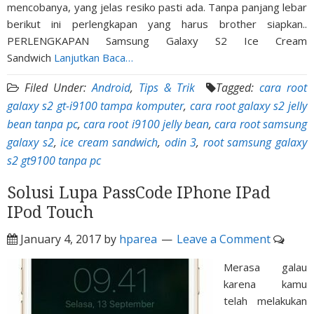
mencobanya, yang jelas resiko pasti ada. Tanpa panjang lebar
berikut ini perlengkapan yang harus brother siapkan..
PERLENGKAPAN Samsung Galaxy S2 Ice Cream
Sandwich
Lanjutkan Baca…
Filed Under:
Android
,
Tips & Trik
Tagged:
cara root
galaxy s2 gt-i9100 tampa komputer
,
cara root galaxy s2 jelly
bean tanpa pc
,
cara root i9100 jelly bean
,
cara root samsung
galaxy s2
,
ice cream sandwich
,
odin 3
,
root samsung galaxy
s2 gt9100 tanpa pc
Solusi Lupa PassCode IPhone IPad
IPod Touch
January 4, 2017
by
hparea
Leave a Comment
Merasa galau
karena kamu
telah melakukan