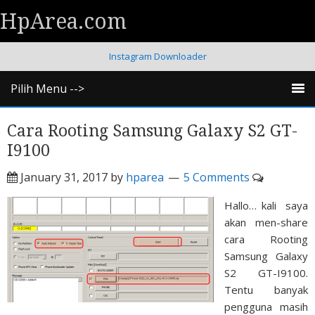
HpArea.com
Instagram Downloader
Pilih Menu -->
Cara Rooting Samsung Galaxy S2 GT-
I9100
January 31, 2017
by
hparea
5 Comments
Hallo… kali saya
akan men-share
cara Rooting
Samsung Galaxy
S2 GT-I9100.
Tentu banyak
pengguna masih