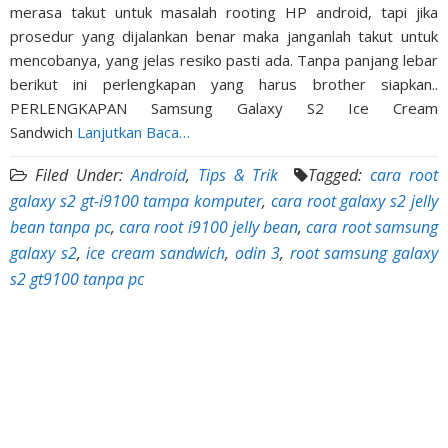
merasa takut untuk masalah rooting HP android, tapi jika
prosedur yang dijalankan benar maka janganlah takut untuk
mencobanya, yang jelas resiko pasti ada. Tanpa panjang lebar
berikut ini perlengkapan yang harus brother siapkan..
PERLENGKAPAN Samsung Galaxy S2 Ice Cream
Sandwich
Lanjutkan Baca…
Filed Under:
Android
,
Tips & Trik
Tagged:
cara root
galaxy s2 gt-i9100 tampa komputer
,
cara root galaxy s2 jelly
bean tanpa pc
,
cara root i9100 jelly bean
,
cara root samsung
galaxy s2
,
ice cream sandwich
,
odin 3
,
root samsung galaxy
s2 gt9100 tanpa pc