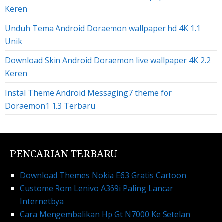
Keren
Unduh Tema Android Doraemon wallpaper hd 4K 1.1
Unik
Download Skin Android Doraemon live wallpaper 4K 2.2
Keren
Instal Theme Android Messaging7 theme for
Doraemon1 1.3 Terbaru
PENCARIAN TERBARU
Download Themes Nokia E63 Gratis Cartoon
Custome Rom Lenivo A369i Paling Lancar
Internetbya
Cara Mengembalikan Hp Gt N7000 Ke Setelan