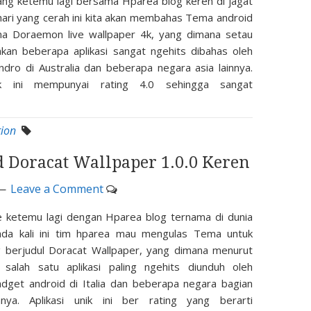
ng ketemu lagi bersama Hparea blog keren di jagat
ihari yang cerah ini kita akan membahas Tema android
a Doraemon live wallpaper 4k, yang dimana setau
kan beberapa aplikasi sangat ngehits dibahas oleh
ndro di Australia dan beberapa negara asia lainnya.
nik ini mempunyai rating 4.0 sehingga sangat
tion
Doracat Wallpaper 1.0.0 Keren
Leave a Comment
e ketemu lagi dengan Hparea blog ternama di dunia
Pada kali ini tim hparea mau mengulas Tema untuk
g berjudul Doracat Wallpaper, yang dimana menurut
 salah satu aplikasi paling ngehits diunduh oleh
dget android di Italia dan beberapa negara bagian
nnya. Aplikasi unik ini ber rating yang berarti