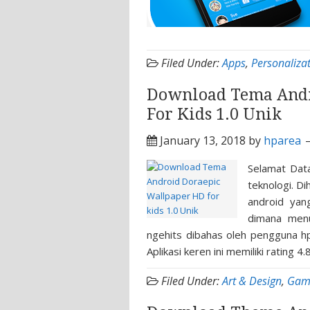
Filed Under:
Apps
,
Personaliza
Download Tema Andr
For Kids 1.0 Unik
January 13, 2018
by
hparea
Selamat Dat
teknologi. Di
android yan
dimana menu
ngehits dibahas oleh pengguna hp
Aplikasi keren ini memiliki rating 4.
Filed Under:
Art & Design
,
Gam