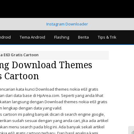
Instagram Downloader
droid
Tema Android
Flashing
Berita
Tips & Trik
 E63 Gratis Cartoon
ang Download Themes
s Cartoon
pencarian kata kunci Download themes nokia e63 gratis
n dari data base di HpArea.com. Seperti yang anda lihat
erkaitan langsung dengan Download themes nokia e63 gratis
 lengkap dengan data yang valid.
 cartoon ini paling banyak dicari di search engine google,
berikan sudah sesuai dengan yang anda cari, jika ada artikel
nakan menu search pada blog ini. Ada banyak sekali artikel
a e63 gratis cartoon terbaru. Dari hasil analisa kami