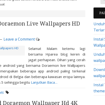
Tual.
PA
 Doraemon Live Wallpapers HD
Unduh 
Terlar
Leave a Comment
Instal
Wallpa
Selamat Malam ketemu lagi
bersama Hparea blog keren di
Unduh
jagat perhapean. Dihari yang cerah
wallpa
te android yang bernama Doraemon live Wallpapers
Downl
merupakan beberapa app android paling terkenal
wallpa
roid di Belgia dan beberapa kawasan eropa lainnya.
 4.5 sehingga begitu
Lanjutkan Baca…
Insta
theme
es
d Doraemon Wallpaper Hd 4K