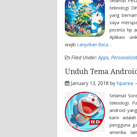
Selamat Peta
teknologi. D
yang bernam
saya merupa
pecinta hp a
Aplikasi u
wajib
Lanjutkan Baca…
Filed Under:
Apps
,
Personaliza
Unduh Tema Android 
January 13, 2018
by
hparea
Selamat Sor
teknologi. 
android yan
kami adalah
pengguna ga
amerika lai