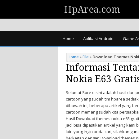
HpArea.com
Home
Aplikasi Android
Game An
Home
»
File
»
Download Themes Nokia
Informasi Tent
Nokia E63 Grati
Selamat Sore disini adalah hasil dari 
cartoon yang sudah tim hparea sediaka
dibawah ini, beberapa artikel yang b
cartoon memang sudah kita persiapkan
Hasil Download themes nokia e63 gratis
jadi bisa dipastikan artikel yang kami 
lain yang ingin anda cari, silahkan gu
berkaitan dengan Download themes noki