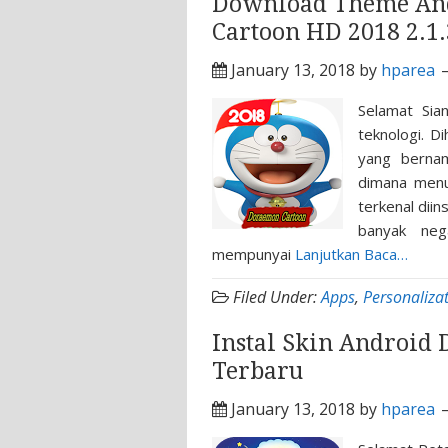
Download Theme An
Cartoon HD 2018 2.1
January 13, 2018
by
hparea
Selamat Sia
teknologi. D
yang berna
dimana menu
terkenal diin
banyak nega
mempunyai
Lanjutkan Baca…
Filed Under:
Apps
,
Personaliza
Instal Skin Android
Terbaru
January 13, 2018
by
hparea