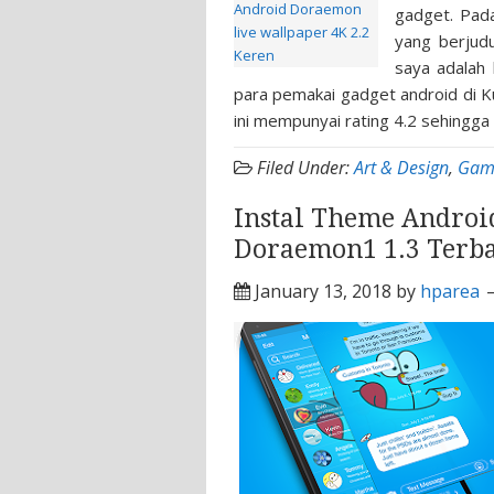
gadget. Pad
yang berjud
saya adalah
para pemakai gadget android di Ku
ini mempunyai rating 4.2 sehingga
Filed Under:
Art & Design
,
Gam
Instal Theme Androi
Doraemon1 1.3 Terb
January 13, 2018
by
hparea