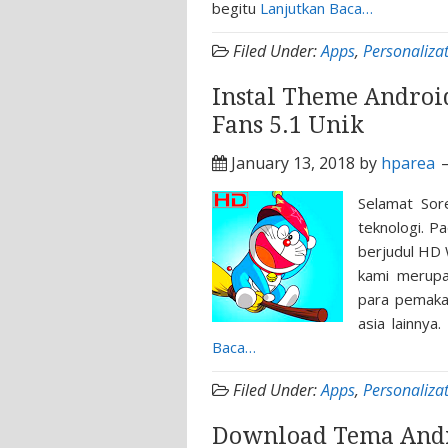
begitu
Lanjutkan Baca…
Filed Under:
Apps
,
Personaliza
Instal Theme Andro
Fans 5.1 Unik
January 13, 2018
by
hparea
Selamat Sor
teknologi. P
berjudul HD 
kami merupak
para pemakai
asia lainnya.
Baca…
Filed Under:
Apps
,
Personaliza
Download Tema Andr