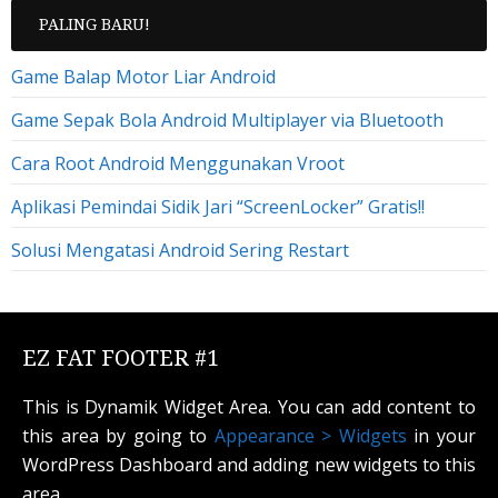
PALING BARU!
Game Balap Motor Liar Android
Game Sepak Bola Android Multiplayer via Bluetooth
Cara Root Android Menggunakan Vroot
Aplikasi Pemindai Sidik Jari “ScreenLocker” Gratis!!
Solusi Mengatasi Android Sering Restart
EZ FAT FOOTER #1
This is Dynamik Widget Area. You can add content to
this area by going to
Appearance > Widgets
in your
WordPress Dashboard and adding new widgets to this
area.