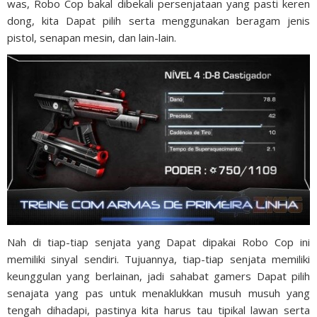
was, Robo Cop bakal dibekali persenjataan yang pasti keren
dong, kita Dapat pilih serta menggunakan beragam jenis
pistol, senapan mesin, dan lain-lain.
Nah di tiap-tiap senjata yang Dapat dipakai Robo Cop ini
memiliki sinyal sendiri. Tujuannya, tiap-tiap senjata memiliki
keunggulan yang berlainan, jadi sahabat gamers Dapat pilih
senajata yang pas untuk menaklukkan musuh musuh yang
tengah dihadapi, pastinya kita harus tau tipikal lawan serta