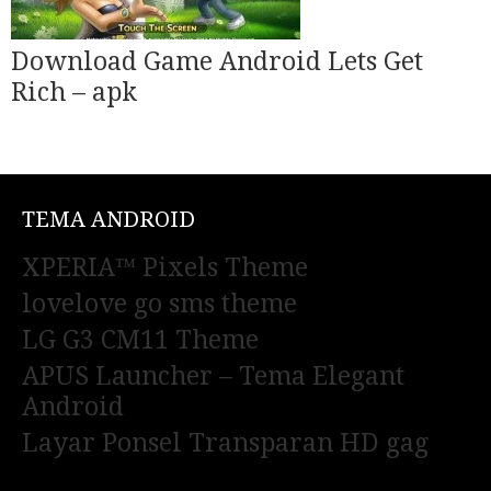
Download Game Android Lets Get
Rich – apk
TEMA ANDROID
XPERIA™ Pixels Theme
lovelove go sms theme
LG G3 CM11 Theme
APUS Launcher – Tema Elegant
Android
Layar Ponsel Transparan HD gag