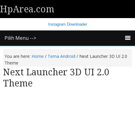
HpArea.com
Instagram Downloader
Pilih Menu -->
You are here:
Home
/
Tema Android
/
Next Launcher 3D UI 2.0
Theme
Next Launcher 3D UI 2.0
Theme